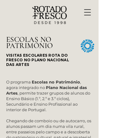
ESCOLAS NO
PATRIMÓNIO
VISITAS ESCOLARES ROTA DO
FRESCO NO PLANO NACIONAL
DAS ARTES
O programa
Escolas no Património
,
agora integrado no
Plano Nacional das
Artes
, permite trazer grupos de alunos do
Ensino Básico (1.º, 2.º e 3.º ciclos),
Secundário e Ensino Profissional ao
interior de Portugal.
Chegando de comboio ou de autocarro, os
alunos passam um dia numa vila rural,
entre passeios pelo campo e a descoberta
do património cultural, natural e imaterial,