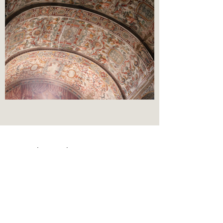
Rua 5 de Outubro, 40-44
7920-368 Vila Nova de Baronia
(Alvito) Portugal
spiralab@spira.pt
(+351)
284 475 205
*
(+351)
911 158 698
**
* (chamada para a rede fixa nacional)